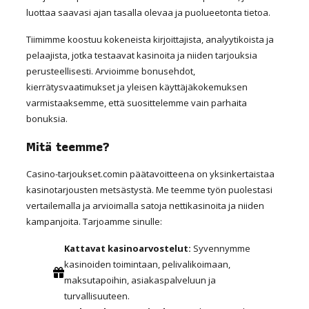
luottaa saavasi ajan tasalla olevaa ja puolueetonta tietoa.
Tiimimme koostuu kokeneista kirjoittajista, analyytikoista ja
pelaajista, jotka testaavat kasinoita ja niiden tarjouksia
perusteellisesti. Arvioimme bonusehdot,
kierrätysvaatimukset ja yleisen käyttäjäkokemuksen
varmistaaksemme, että suosittelemme vain parhaita
bonuksia.
Mitä teemme?
Casino-tarjoukset.comin päätavoitteena on yksinkertaistaa
kasinotarjousten metsästystä. Me teemme työn puolestasi
vertailemalla ja arvioimalla satoja nettikasinoita ja niiden
kampanjoita. Tarjoamme sinulle:
Kattavat kasinoarvostelut:
Syvennymme
kasinoiden toimintaan, pelivalikoimaan,
maksutapoihin, asiakaspalveluun ja
turvallisuuteen.