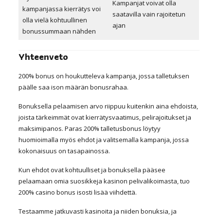
Kampanjat voivat olla
kampanjassa kierrätys voi
saatavilla vain rajoitetun
olla vielä kohtuullinen
ajan
bonussummaan nähden
Yhteenveto
200% bonus on houkutteleva kampanja, jossa talletuksen
päälle saa ison määrän bonusrahaa.
Bonuksella pelaamisen arvo riippuu kuitenkin aina ehdoista,
joista tärkeimmät ovat kierrätysvaatimus, pelirajoitukset ja
maksimipanos. Paras 200% talletusbonus löytyy
huomioimalla myös ehdot ja valitsemalla kampanja, jossa
kokonaisuus on tasapainossa.
Kun ehdot ovat kohtuulliset ja bonuksella pääsee
pelaamaan omia suosikkeja kasinon pelivalikoimasta, tuo
200% casino bonus isosti lisää viihdettä.
Testaamme jatkuvasti kasinoita ja niiden bonuksia, ja