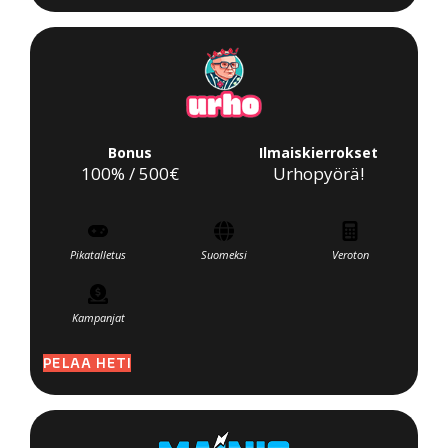
Bonus
Ilmaiskierrokset
100% / 500€
Urhopyörä!
Pikatalletus
Suomeksi
Veroton
Kampanjat
PELAA HETI