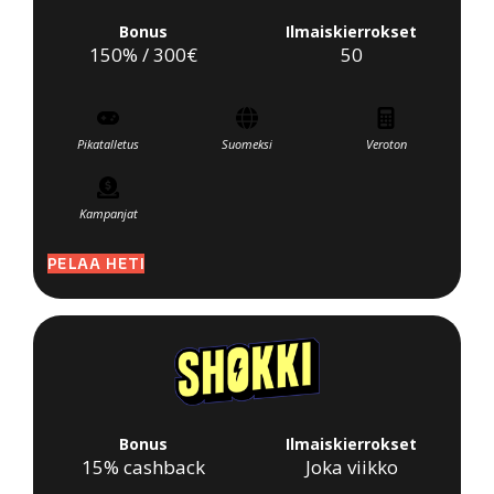
Bonus
Ilmaiskierrokset
150% / 300€
50
Pikatalletus
Suomeksi
Veroton
Kampanjat
PELAA HETI
Bonus
Ilmaiskierrokset
15% cashback
Joka viikko