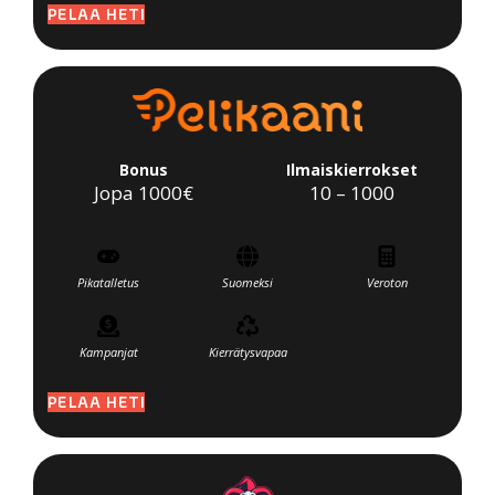
PELAA HETI
Bonus
Ilmaiskierrokset
Jopa 1000€
10 – 1000
Pikatalletus
Suomeksi
Veroton
Kampanjat
Kierrätysvapaa
PELAA HETI