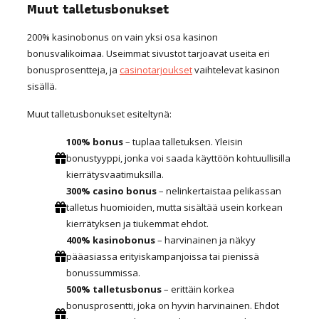
Muut talletusbonukset
200% kasinobonus on vain yksi osa kasinon
bonusvalikoimaa. Useimmat sivustot tarjoavat useita eri
bonusprosentteja, ja
casinotarjoukset
vaihtelevat kasinon
sisällä.
Muut talletusbonukset esiteltynä:
100% bonus
– tuplaa talletuksen. Yleisin
bonustyyppi, jonka voi saada käyttöön kohtuullisilla
kierrätysvaatimuksilla.
300% casino bonus
– nelinkertaistaa pelikassan
talletus huomioiden, mutta sisältää usein korkean
kierrätyksen ja tiukemmat ehdot.
400% kasinobonus
– harvinainen ja näkyy
pääasiassa erityiskampanjoissa tai pienissä
bonussummissa.
500% talletusbonus
– erittäin korkea
bonusprosentti, joka on hyvin harvinainen. Ehdot