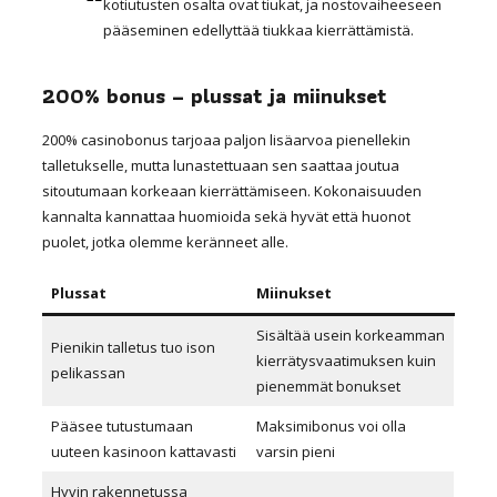
kotiutusten osalta ovat tiukat, ja nostovaiheeseen
pääseminen edellyttää tiukkaa kierrättämistä.
200% bonus – plussat ja miinukset
200% casinobonus tarjoaa paljon lisäarvoa pienellekin
talletukselle, mutta lunastettuaan sen saattaa joutua
sitoutumaan korkeaan kierrättämiseen. Kokonaisuuden
kannalta kannattaa huomioida sekä hyvät että huonot
puolet, jotka olemme keränneet alle.
Plussat
Miinukset
Sisältää usein korkeamman
Pienikin talletus tuo ison
kierrätysvaatimuksen kuin
pelikassan
pienemmät bonukset
Pääsee tutustumaan
Maksimibonus voi olla
uuteen kasinoon kattavasti
varsin pieni
Hyvin rakennetussa