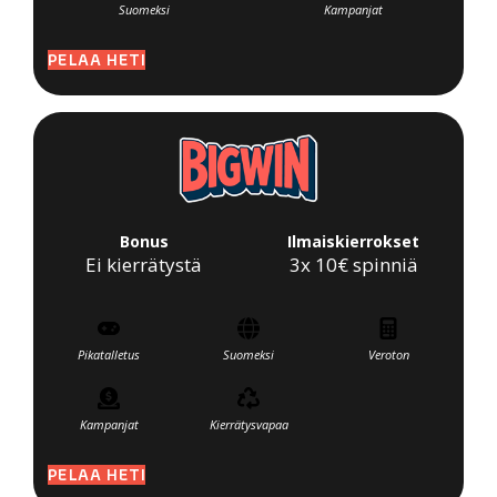
Suomeksi
Kampanjat
PELAA HETI
Bonus
Ilmaiskierrokset
Ei kierrätystä
3x 10€ spinniä
Pikatalletus
Suomeksi
Veroton
Kampanjat
Kierrätysvapaa
PELAA HETI