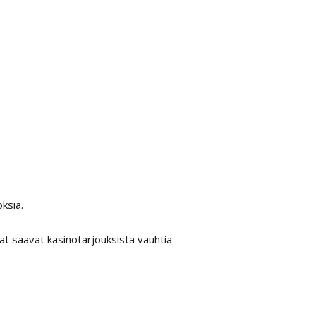
oksia.
ajat saavat kasinotarjouksista vauhtia