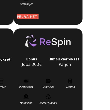
Kampanjat
PELAA HETI
Bonus
Ilmaiskierrokset
rokset
Jopa 300€
Paljon
roton
Pikatalletus
Suomeksi
Veroton
Kampanjat
Kierrätysvapaa