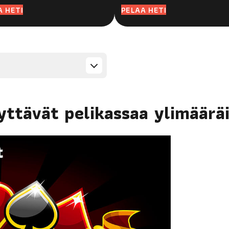
PELAA HETI
A HETI
äisellä bonusrahalla
yttävät pelikassaa ylimääräi