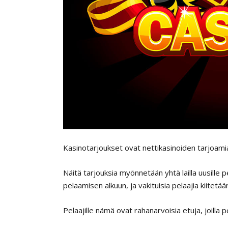
Kasinotarjoukset ja verotus – tärkeää tietoa pe
Nettikasino tarjoukset ja niiden kierrätysvaat
Muista pelata casinopelejä vastuullisesti
Casino-tarjoukset.com auttaa löytämään netti
Usein kysyttyä kasinotarjouksista
Kasinotarjoukset ovat nettikasinoiden tarjoam
Näitä tarjouksia myönnetään yhtä lailla uusille pe
pelaamisen alkuun, ja vakituisia pelaajia kiitetä
Pelaajille nämä ovat rahanarvoisia etuja, joilla