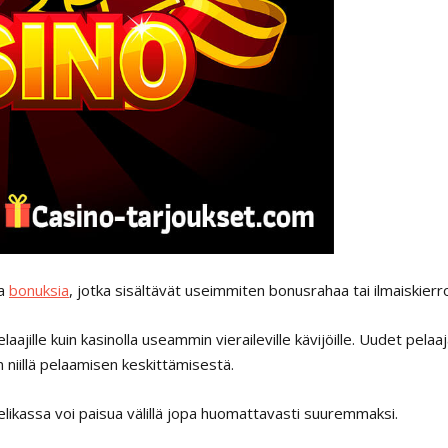
laajille
imukset
kasinoiden parhaat tarjoukset
ia
bonuksia
, jotka sisältävät useimmiten bonusrahaa tai ilmaiskierr
laajille kuin kasinolla useammin vieraileville kävijöille. Uudet pela
än niillä pelaamisen keskittämisestä.
 pelikassa voi paisua välillä jopa huomattavasti suuremmaksi.