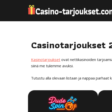
Siirry
sisältöön
Casinotarjoukset 
Kasinotarjoukset
ovat nettikasinoiden tarjoamia
siinä me tulemme avuksi.
Tutustu alla olevaan listaan ja nappaa parhaat 