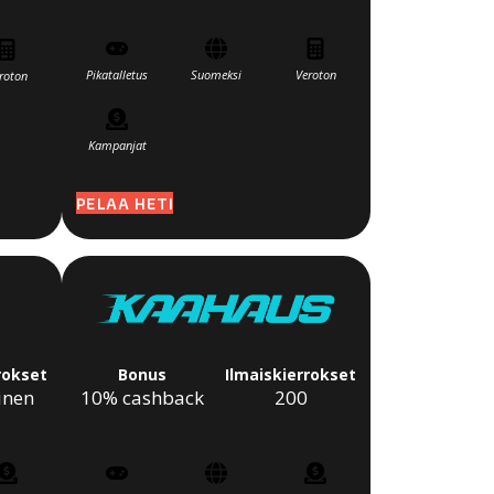
Pikatalletus
Suomeksi
Veroton
roton
Kampanjat
PELAA HETI
Bonus
Ilmaiskierrokset
rokset
10% cashback
200
inen